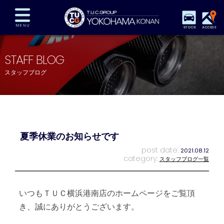
STOCK
ACCESS
在庫車両情報
保証&サービス
パーツリスト
STAFF BLOG
TUCとは？
店舗情報
アクセスマップ
スタッフブログ
全国納車
特別作業
注文販売
自動車保険
買取査定
スタッフ紹介
リクルート
お問い合わせ
会社概要
夏季休業のお知らせです
プライバシーポリシー
スタッフblog
納車blog
post date:
2021.08.12
category:
スタッフブログ一覧
いつもＴＵＣ横浜港南店のホームページをご覧頂
き、誠にありがとうございます。