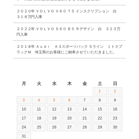
２０２０年 ＶＯＬＶＯ Ｖ６０ Ｔ５ インスクリプション 白
３１８万円入庫
２０２２年 ＶＯＬＶＯ Ｓ６０ Ｂ５ Ｒデザイン 白 ３２３万
円入庫
２０１８年 Ａｕｄｉ Ａ３スポーツバック Ｓライン ミトスブ
ラックＭ 埼玉県のお客様にご納車させていただきました。
2026年8月
月
火
水
木
金
土
日
1
2
3
4
5
6
7
8
9
10
11
12
13
14
15
16
17
18
19
20
21
22
23
24
25
26
27
28
29
30
31