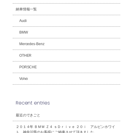
納車情報一覧
Audi
BMW
Mercedes-Benz
OTHER
PORSCHE
Volvo
Recent entries
最近のできごと
２０１４年 ＢＭＷ Ｚ４ ｓＤｒｉｖｅ ２０ｉ アルピンホワイ
ト 神奈川県のお客様にご納車させて頂きました。