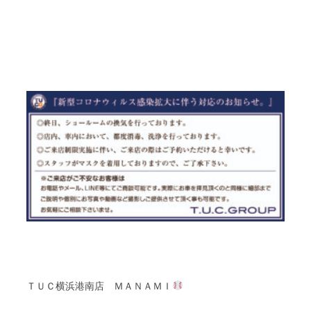
ＴＵＣ
横浜港南店
ＭＡＮＡＭＩ