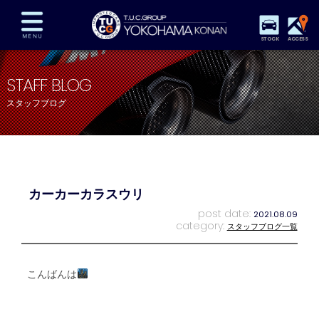
STOCK
ACCESS
在庫車両情報
保証&サービス
パーツリスト
STAFF BLOG
TUCとは？
店舗情報
アクセスマップ
スタッフブログ
全国納車
特別作業
注文販売
自動車保険
買取査定
スタッフ紹介
リクルート
お問い合わせ
会社概要
カーカーカラスウリ
プライバシーポリシー
スタッフblog
納車blog
post date:
2021.08.09
category:
スタッフブログ一覧
こんばんは