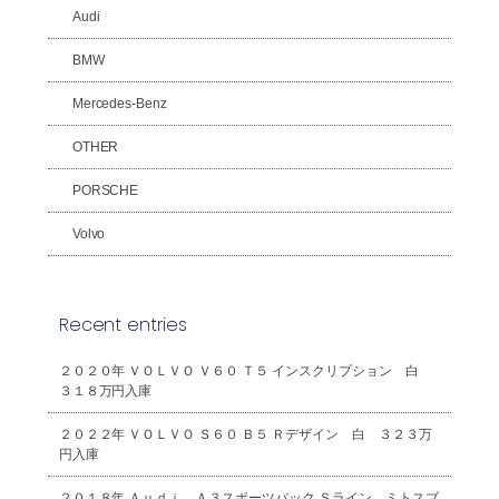
Audi
BMW
Mercedes-Benz
OTHER
PORSCHE
Volvo
Recent entries
２０２０年 ＶＯＬＶＯ Ｖ６０ Ｔ５ インスクリプション 白
３１８万円入庫
２０２２年 ＶＯＬＶＯ Ｓ６０ Ｂ５ Ｒデザイン 白 ３２３万
円入庫
２０１８年 Ａｕｄｉ Ａ３スポーツバック Ｓライン ミトスブ