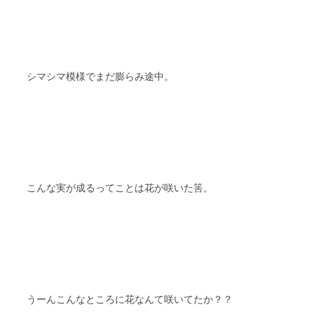
シマシマ模様でまだ膨らみ途中。
こんな実が成るってことは花が咲いた筈。
うーんこんなところに花なんて咲いてたか？？