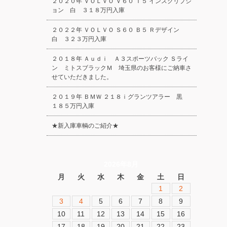
２０２０年 ＶＯＬＶＯ Ｖ６０ Ｔ５ インスクリプシ
ョン 白 ３１８万円入庫
２０２２年 ＶＯＬＶＯ Ｓ６０ Ｂ５ Ｒデザイン
白 ３２３万円入庫
２０１８年 Ａｕｄｉ Ａ３スポーツバック Ｓライ
ン ミトスブラックＭ 埼玉県のお客様にご納車さ
せていただきました。
２０１９年 ＢＭＷ ２１８ｉグランツアラー 黒
１８５万円入庫
★新入庫車輌のご紹介★
2026年8月
月
火
水
木
金
土
日
1
2
3
4
5
6
7
8
9
10
11
12
13
14
15
16
17
18
19
20
21
22
23