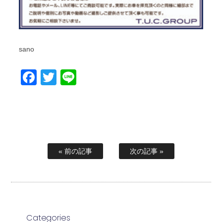
sano
Facebook
Twitter
Line
« 前の記事
次の記事 »
Categories