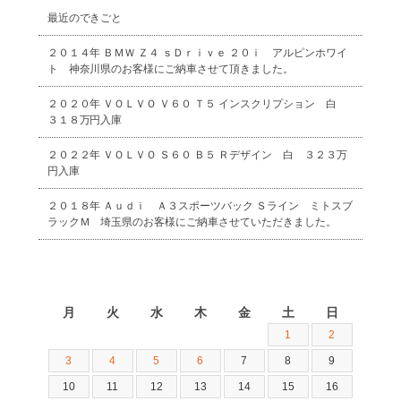
最近のできごと
２０１４年 ＢＭＷ Ｚ４ ｓＤｒｉｖｅ ２０ｉ アルピンホワイ
ト 神奈川県のお客様にご納車させて頂きました。
２０２０年 ＶＯＬＶＯ Ｖ６０ Ｔ５ インスクリプション 白
３１８万円入庫
２０２２年 ＶＯＬＶＯ Ｓ６０ Ｂ５ Ｒデザイン 白 ３２３万
円入庫
２０１８年 Ａｕｄｉ Ａ３スポーツバック Ｓライン ミトスブ
ラックＭ 埼玉県のお客様にご納車させていただきました。
2026年8月
月
火
水
木
金
土
日
1
2
3
4
5
6
7
8
9
10
11
12
13
14
15
16