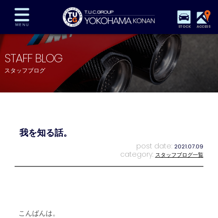
STOCK
ACCESS
在庫車両情報
保証&サービス
パーツリスト
STAFF BLOG
TUCとは？
店舗情報
アクセスマップ
スタッフブログ
全国納車
特別作業
注文販売
自動車保険
買取査定
スタッフ紹介
リクルート
お問い合わせ
会社概要
我を知る話。
プライバシーポリシー
スタッフblog
納車blog
post date:
2021.07.09
category:
スタッフブログ一覧
こんばんは。