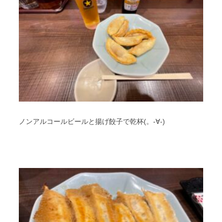
ノンアルコールビールと揚げ餃子で乾杯(。-∀-)