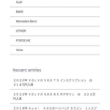
Audi
BMW
Mercedes-Benz
OTHER
PORSCHE
Volvo
Recent entries
２０２０年 ＶＯＬＶＯ Ｖ６０ Ｔ５ インスクリプション 白
３１８万円入庫
２０２２年 ＶＯＬＶＯ Ｓ６０ Ｂ５ Ｒデザイン 白 ３２３万
円入庫
２０１８年 Ａｕｄｉ Ａ３スポーツバック Ｓライン ミトスブ