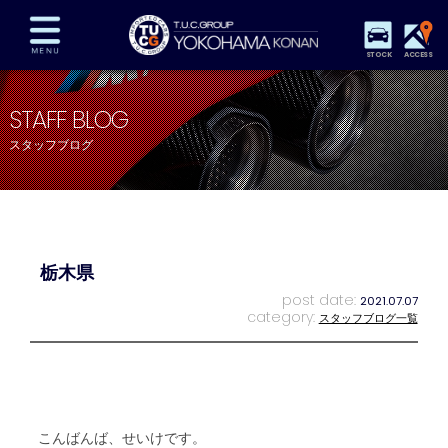
STOCK
ACCESS
在庫車両情報
保証&サービス
パーツリスト
STAFF BLOG
TUCとは？
店舗情報
アクセスマップ
スタッフブログ
全国納車
特別作業
注文販売
自動車保険
買取査定
スタッフ紹介
リクルート
お問い合わせ
会社概要
栃木県
プライバシーポリシー
スタッフblog
納車blog
post date:
2021.07.07
category:
スタッフブログ一覧
こんばんば、せいけです。