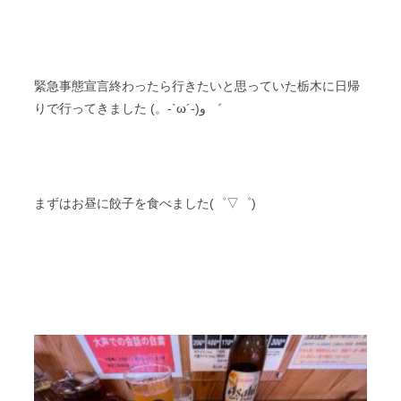
緊急事態宣言終わったら行きたいと思っていた栃木に日帰
りで行ってきました (。-`ω´-)و ゛
まずはお昼に餃子を食べました(゜▽゜)