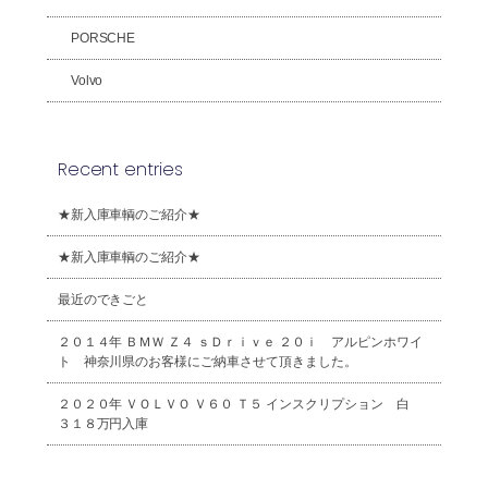
PORSCHE
Volvo
Recent entries
★新入庫車輌のご紹介★
★新入庫車輌のご紹介★
最近のできごと
２０１４年 ＢＭＷ Ｚ４ ｓＤｒｉｖｅ ２０ｉ アルピンホワイ
ト 神奈川県のお客様にご納車させて頂きました。
２０２０年 ＶＯＬＶＯ Ｖ６０ Ｔ５ インスクリプション 白
３１８万円入庫