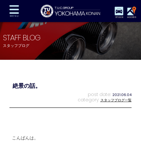
STOCK
ACCESS
在庫車両情報
保証&サービス
パーツリスト
STAFF BLOG
TUCとは？
店舗情報
アクセスマップ
スタッフブログ
全国納車
特別作業
注文販売
自動車保険
買取査定
スタッフ紹介
リクルート
お問い合わせ
会社概要
絶景の話。
プライバシーポリシー
スタッフblog
納車blog
post date:
2021.06.04
category:
スタッフブログ一覧
こんばんは。