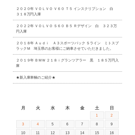
２０２０年 ＶＯＬＶＯ Ｖ６０ Ｔ５ インスクリプション 白
３１８万円入庫
２０２２年 ＶＯＬＶＯ Ｓ６０ Ｂ５ Ｒデザイン 白 ３２３万
円入庫
２０１８年 Ａｕｄｉ Ａ３スポーツバック Ｓライン ミトスブ
ラックＭ 埼玉県のお客様にご納車させていただきました。
２０１９年 ＢＭＷ ２１８ｉグランツアラー 黒 １８５万円入
庫
★新入庫車輌のご紹介★
2026年8月
月
火
水
木
金
土
日
1
2
3
4
5
6
7
8
9
10
11
12
13
14
15
16