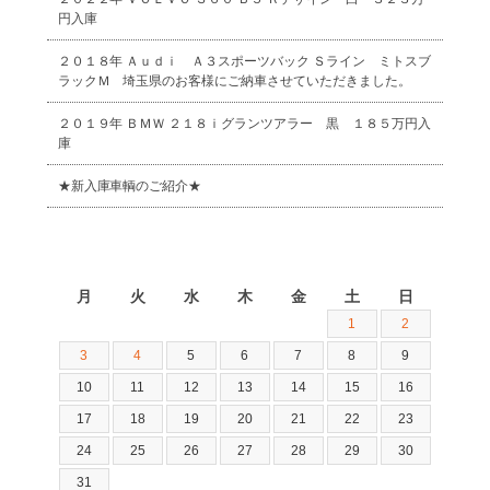
円入庫
２０１８年 Ａｕｄｉ Ａ３スポーツバック Ｓライン ミトスブ
ラックＭ 埼玉県のお客様にご納車させていただきました。
２０１９年 ＢＭＷ ２１８ｉグランツアラー 黒 １８５万円入
庫
★新入庫車輌のご紹介★
2026年8月
月
火
水
木
金
土
日
1
2
3
4
5
6
7
8
9
10
11
12
13
14
15
16
17
18
19
20
21
22
23
24
25
26
27
28
29
30
31