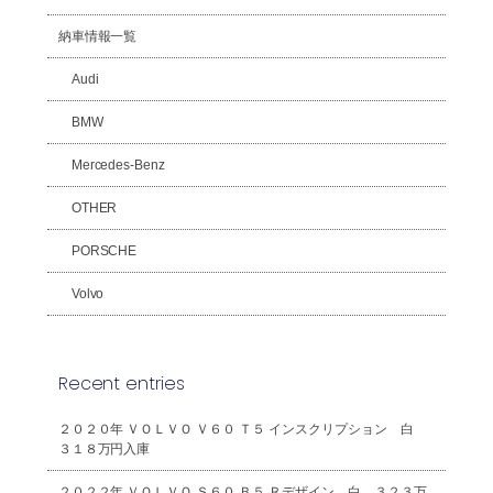
納車情報一覧
Audi
BMW
Mercedes-Benz
OTHER
PORSCHE
Volvo
Recent entries
２０２０年 ＶＯＬＶＯ Ｖ６０ Ｔ５ インスクリプション 白
３１８万円入庫
２０２２年 ＶＯＬＶＯ Ｓ６０ Ｂ５ Ｒデザイン 白 ３２３万