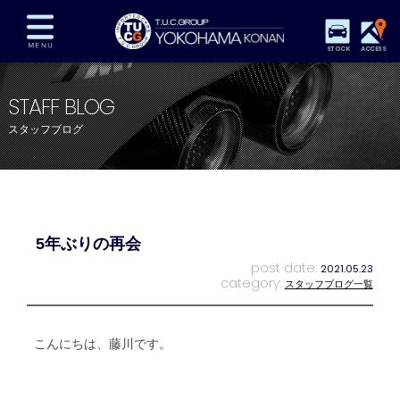
STOCK
ACCESS
在庫車両情報
保証&サービス
パーツリスト
STAFF BLOG
TUCとは？
店舗情報
アクセスマップ
スタッフブログ
全国納車
特別作業
注文販売
自動車保険
買取査定
スタッフ紹介
リクルート
お問い合わせ
会社概要
5年ぶりの再会
プライバシーポリシー
スタッフblog
納車blog
post date:
2021.05.23
category:
スタッフブログ一覧
こんにちは、藤川です。