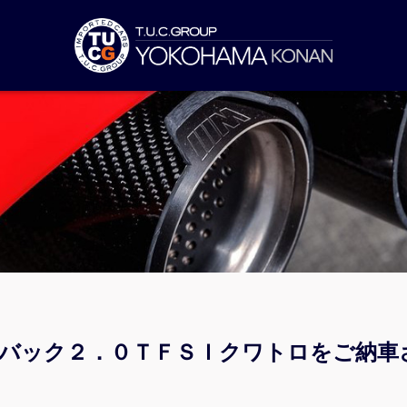
ツバック２．０ＴＦＳＩクワトロをご納車