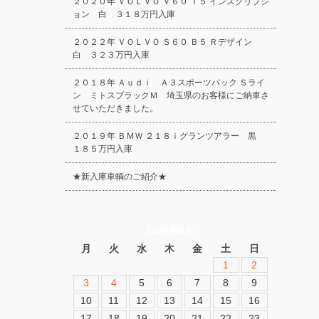
２０２０年 ＶＯＬＶＯ Ｖ６０ Ｔ５ インスクリプシ
ョン 白 ３１８万円入庫
２０２２年 ＶＯＬＶＯ Ｓ６０ Ｂ５ Ｒデザイン
白 ３２３万円入庫
２０１８年 Ａｕｄｉ Ａ３スポーツバック Ｓライ
ン ミトスブラックＭ 埼玉県のお客様にご納車さ
せていただきました。
２０１９年 ＢＭＷ ２１８ｉグランツアラー 黒
１８５万円入庫
★新入庫車輌のご紹介★
2026年8月
月
火
水
木
金
土
日
1
2
3
4
5
6
7
8
9
10
11
12
13
14
15
16
17
18
19
20
21
22
23