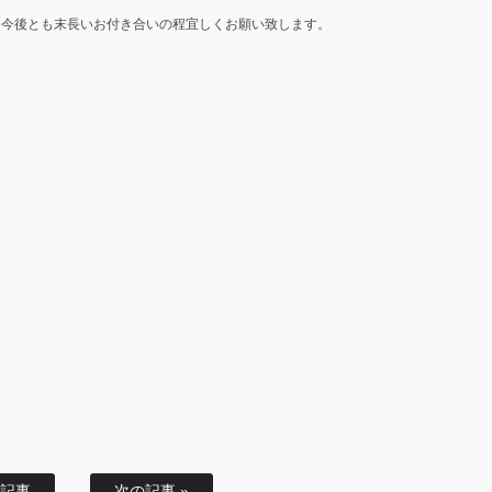
、今後とも末長いお付き合いの程宜しくお願い致します。
の記事
次の記事 »