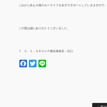
これから先もＨ様のカーライフを全力でサポートしていきますので
この度は誠にありがとうございました。
Ｔ．Ｕ．Ｃ．ＧＲＯＵＰ横浜港南店：出口
Facebook
Twitter
Line
« 前