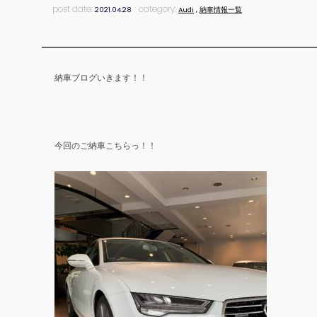
post date:
category:
2021.04.28
Audi
,
納車情報一覧
納車ブログいきます！！
今回のご納車こちらっ！！