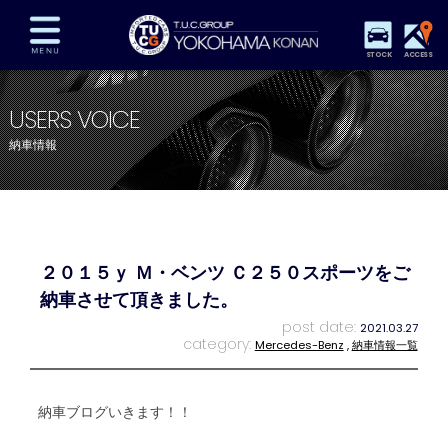
STOCK
ACCESS
在庫車両情報
保証&サービス
パーツリスト
USERS VOICE
TUCとは？
店舗情報
アクセスマップ
納車情報
全国納車
特別作業
注文販売
自動車保険
買取査定
スタッフ紹介
リクルート
お問い合わせ
会社概要
２０１５ｙ Ｍ・ベンツ Ｃ２５０スポーツをご
プライバシーポリシー
スタッフblog
納車blog
納車させて頂きました。
post date:
2021.03.27
category:
Mercedes-Benz
,
納車情報一覧
納車ブログいきます！！