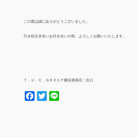
この度は誠にありがとうございました。
引き続き末永いお付き合いの程、よろしくお願いいたします。
Ｔ．Ｕ．Ｃ．ＧＲＯＵＰ横浜港南店：出口
Facebook
Twitter
Line