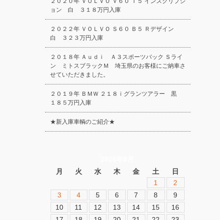
２０２０年 ＶＯＬＶＯ Ｖ６０ Ｔ５ インスクリプシ
ョン 白 ３１８万円入庫
２０２２年 ＶＯＬＶＯ Ｓ６０ Ｂ５ Ｒデザイン
白 ３２３万円入庫
２０１８年 Ａｕｄｉ Ａ３スポーツバック Ｓライ
ン ミトスブラックＭ 埼玉県のお客様にご納車さ
せていただきました。
２０１９年 ＢＭＷ ２１８ｉグランツアラー 黒
１８５万円入庫
★新入庫車輌のご紹介★
2026年8月
月
火
水
木
金
土
日
1
2
3
4
5
6
7
8
9
10
11
12
13
14
15
16
17
18
19
20
21
22
23