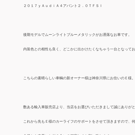
２０１７ｙＡｕｄｉＡ４アバント２．０ＴＦＳＩ
後期モデルでムーンライトブルーメタリックがお洒落なお車です。
内装色との相性も良く、どこかに出かけたくなちゃう一台となって
こちらの素晴らしい車輌の新オーナー様は神奈川県にお住いのＥ様
数ある輸入車販売店より、当店をお選びいただきまして誠にありが
これから先もＥ様のカーライフのサポートをさせて頂きますので、