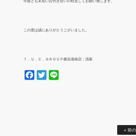
今後とも末長いお付き合いの程宜しくお願い致します。
この度は誠にありがとうございました。
Ｔ．Ｕ．Ｃ．ＧＲＯＵＰ横浜港南店：清家
Facebook
Twitter
Line
« 前