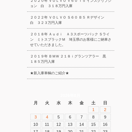
２０２０年 ＶＯＬＶＯ Ｖ６０ Ｔ５ インスクリプシ
ョン 白 ３１８万円入庫
２０２２年 ＶＯＬＶＯ Ｓ６０ Ｂ５ Ｒデザイン
白 ３２３万円入庫
２０１８年 Ａｕｄｉ Ａ３スポーツバック Ｓライ
ン ミトスブラックＭ 埼玉県のお客様にご納車さ
せていただきました。
２０１９年 ＢＭＷ ２１８ｉグランツアラー 黒
１８５万円入庫
★新入庫車輌のご紹介★
2026年8月
月
火
水
木
金
土
日
1
2
3
4
5
6
7
8
9
10
11
12
13
14
15
16
17
18
19
20
21
22
23