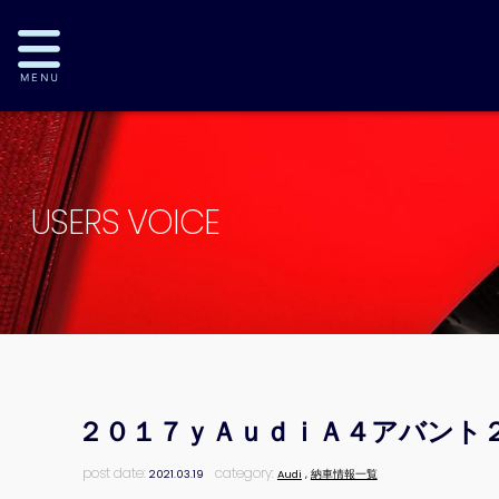
USERS VOICE
２０１７ｙＡｕｄｉＡ４アバント
post date:
category:
2021.03.19
Audi
,
納車情報一覧