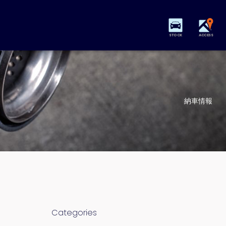
STOCK
ACCESS
納車情報
。
Categories