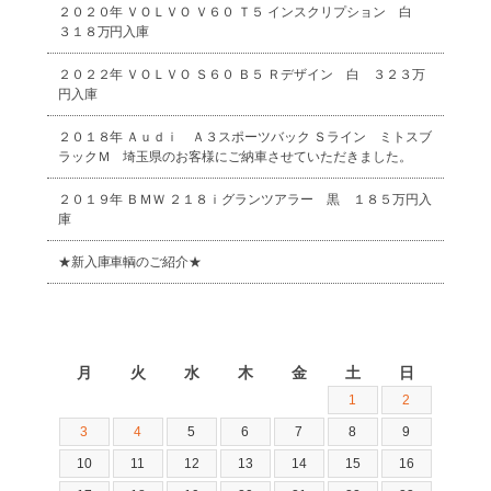
２０２０年 ＶＯＬＶＯ Ｖ６０ Ｔ５ インスクリプション 白
３１８万円入庫
２０２２年 ＶＯＬＶＯ Ｓ６０ Ｂ５ Ｒデザイン 白 ３２３万
円入庫
２０１８年 Ａｕｄｉ Ａ３スポーツバック Ｓライン ミトスブ
ラックＭ 埼玉県のお客様にご納車させていただきました。
２０１９年 ＢＭＷ ２１８ｉグランツアラー 黒 １８５万円入
庫
★新入庫車輌のご紹介★
2026年8月
月
火
水
木
金
土
日
1
2
3
4
5
6
7
8
9
10
11
12
13
14
15
16