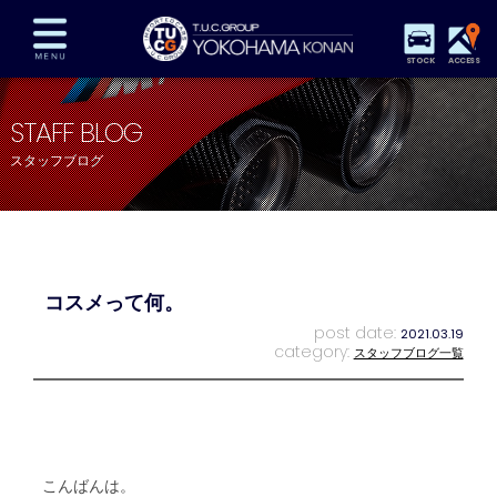
STOCK
ACCESS
在庫車両情報
保証&サービス
パーツリスト
STAFF BLOG
TUCとは？
店舗情報
アクセスマップ
スタッフブログ
全国納車
特別作業
注文販売
自動車保険
買取査定
スタッフ紹介
リクルート
お問い合わせ
会社概要
コスメって何。
プライバシーポリシー
スタッフblog
納車blog
post date:
2021.03.19
category:
スタッフブログ一覧
こんばんは。