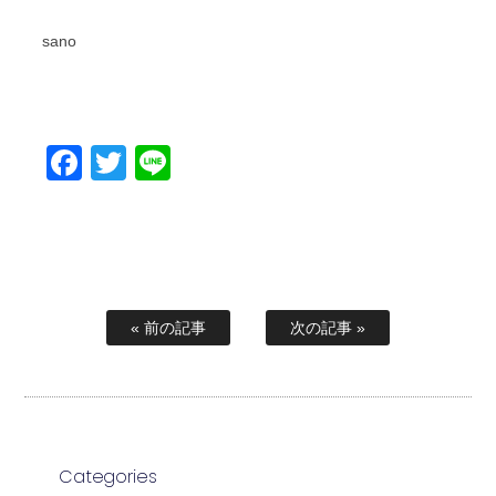
sano
Facebook
Twitter
Line
« 前の記事
次の記事 »
Categories