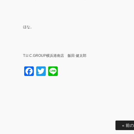
ほな。
T.U.C.GROUP横浜港南店 飯田 健太郎
Facebook
Twitter
Line
« 前