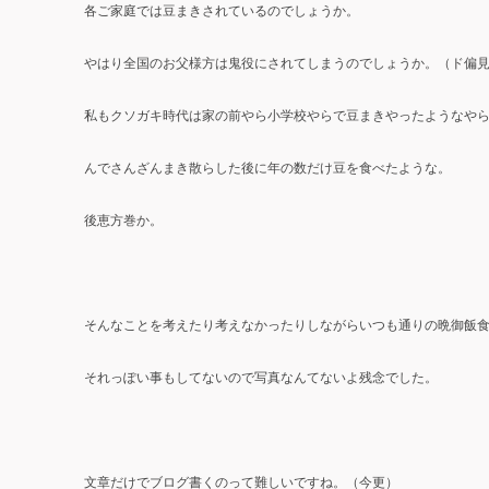
各ご家庭では豆まきされているのでしょうか。
やはり全国のお父様方は鬼役にされてしまうのでしょうか。（ド偏
私もクソガキ時代は家の前やら小学校やらで豆まきやったようなや
んでさんざんまき散らした後に年の数だけ豆を食べたような。
後恵方巻か。
そんなことを考えたり考えなかったりしながらいつも通りの晩御飯
それっぽい事もしてないので写真なんてないよ残念でした。
文章だけでブログ書くのって難しいですね。（今更）