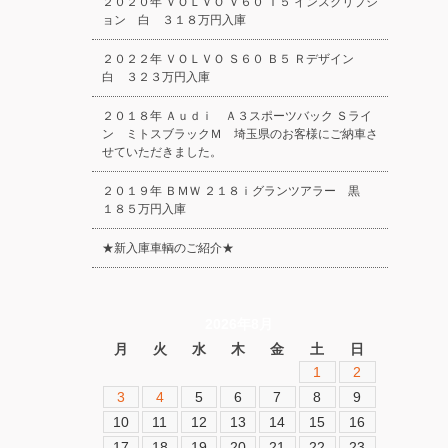
２０２０年 ＶＯＬＶＯ Ｖ６０ Ｔ５ インスクリプシ
ョン 白 ３１８万円入庫
２０２２年 ＶＯＬＶＯ Ｓ６０ Ｂ５ Ｒデザイン
白 ３２３万円入庫
２０１８年 Ａｕｄｉ Ａ３スポーツバック Ｓライ
ン ミトスブラックＭ 埼玉県のお客様にご納車さ
せていただきました。
２０１９年 ＢＭＷ ２１８ｉグランツアラー 黒
１８５万円入庫
★新入庫車輌のご紹介★
2026年8月
月
火
水
木
金
土
日
1
2
3
4
5
6
7
8
9
10
11
12
13
14
15
16
17
18
19
20
21
22
23