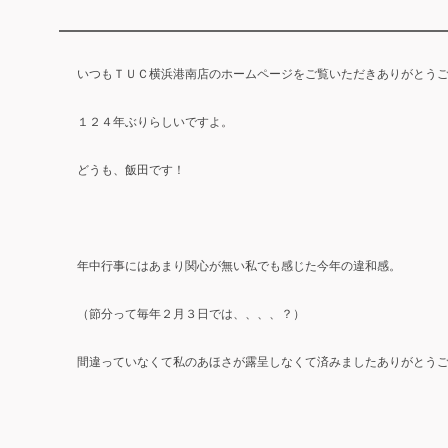
いつもＴＵＣ横浜港南店のホームページをご覧いただきありがとう
１２４年ぶりらしいですよ。
どうも、飯田です！
年中行事にはあまり関心が無い私でも感じた今年の違和感。
（節分って毎年２月３日では、、、、？）
間違っていなくて私のあほさが露呈しなくて済みましたありがとう