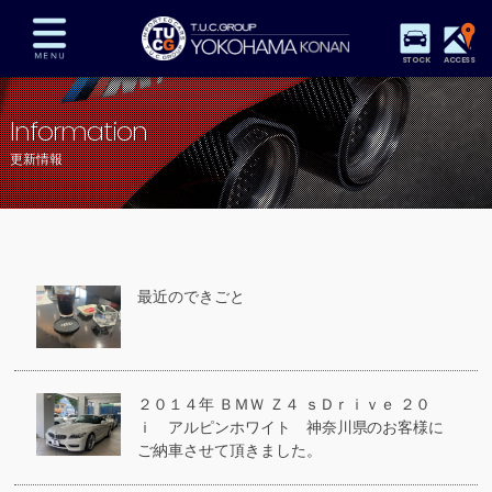
STOCK
ACCESS
在庫車両情報
保証&サービス
パーツリスト
Information
TUCとは？
店舗情報
アクセスマップ
更新情報
全国納車
特別作業
注文販売
自動車保険
買取査定
スタッフ紹介
リクルート
お問い合わせ
会社概要
最近のできごと
プライバシーポリシー
スタッフblog
納車blog
２０１４年 ＢＭＷ Ｚ４ ｓＤｒｉｖｅ ２０
ｉ アルピンホワイト 神奈川県のお客様に
ご納車させて頂きました。