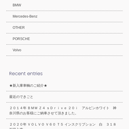
BMW
Mercedes-Benz
OTHER
PORSCHE
Volvo
Recent entries
★新入庫車輌のご紹介★
最近のできごと
２０１４年 ＢＭＷ Ｚ４ ｓＤｒｉｖｅ ２０ｉ アルピンホワイト 神
奈川県のお客様にご納車させて頂きました。
２０２０年 ＶＯＬＶＯ Ｖ６０ Ｔ５ インスクリプション 白 ３１８