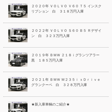
２０２０年 ＶＯＬＶＯ Ｖ６０ Ｔ５ インスク
リプション 白 ３１８万円入庫
２０２２年 ＶＯＬＶＯ Ｓ６０ Ｂ５ Ｒデザイ
ン 白 ３２３万円入庫
２０１９年 ＢＭＷ ２１８ｉグランツアラー
黒 １８５万円入庫
２０２１年 ＢＭＷ Ｍ２３５ｉ ｘＤｒｉｖｅ
グランクーペ 白 ３２８万円入庫
★新入庫車輌のご紹介★