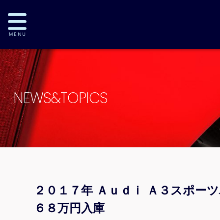
NEWS&TOPICS
２０１７年 Ａｕｄｉ Ａ３スポー
６８万円入庫