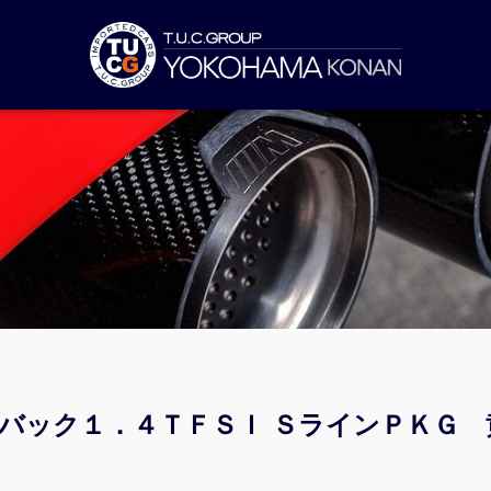
ツバック１．４ＴＦＳＩ ＳラインＰＫＧ 