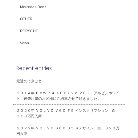
Mercedes-Benz
OTHER
PORSCHE
Volvo
Recent entries
最近のできごと
２０１４年 ＢＭＷ Ｚ４ ｓＤｒｉｖｅ ２０ｉ アルピンホワイ
ト 神奈川県のお客様にご納車させて頂きました。
２０２０年 ＶＯＬＶＯ Ｖ６０ Ｔ５ インスクリプション 白
３１８万円入庫
２０２２年 ＶＯＬＶＯ Ｓ６０ Ｂ５ Ｒデザイン 白 ３２３万
円入庫