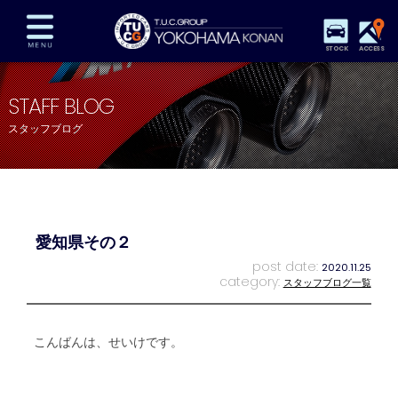
STOCK
ACCESS
在庫車両情報
保証&サービス
パーツリスト
STAFF BLOG
TUCとは？
店舗情報
アクセスマップ
スタッフブログ
全国納車
特別作業
注文販売
自動車保険
買取査定
スタッフ紹介
リクルート
お問い合わせ
会社概要
愛知県その２
プライバシーポリシー
スタッフblog
納車blog
post date:
2020.11.25
category:
スタッフブログ一覧
こんばんは、せいけです。