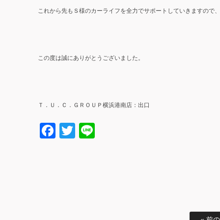
これから先もＳ様のカーライフを全力でサポートしていきますので
この度は誠にありがとうございました。
Ｔ．Ｕ．Ｃ．ＧＲＯＵＰ横浜港南店：出口
Facebook
Twitter
Line
« 前