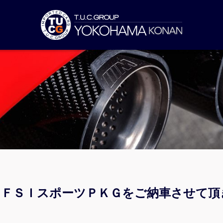
４ＴＦＳＩスポーツＰＫＧをご納車させて頂