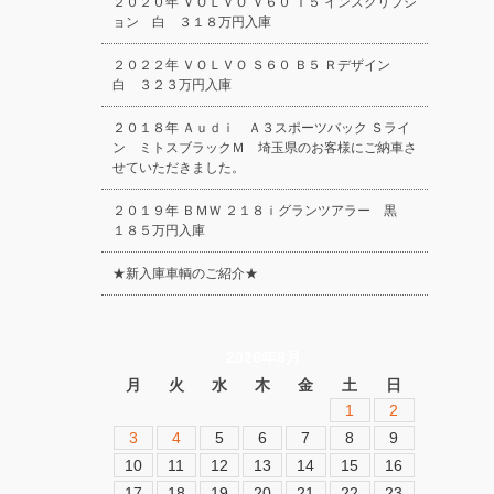
２０２０年 ＶＯＬＶＯ Ｖ６０ Ｔ５ インスクリプシ
ョン 白 ３１８万円入庫
２０２２年 ＶＯＬＶＯ Ｓ６０ Ｂ５ Ｒデザイン
白 ３２３万円入庫
２０１８年 Ａｕｄｉ Ａ３スポーツバック Ｓライ
ン ミトスブラックＭ 埼玉県のお客様にご納車さ
せていただきました。
２０１９年 ＢＭＷ ２１８ｉグランツアラー 黒
１８５万円入庫
★新入庫車輌のご紹介★
2026年8月
月
火
水
木
金
土
日
1
2
3
4
5
6
7
8
9
10
11
12
13
14
15
16
17
18
19
20
21
22
23