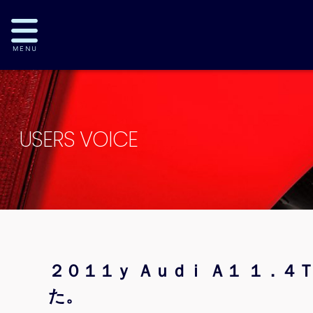
USERS VOICE
２０１１ｙ Ａｕｄｉ Ａ１ １．
た。