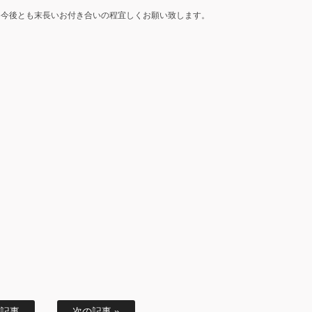
、今後とも末長いお付き合いの程宜しくお願い致します。
の記事
次の記事 »