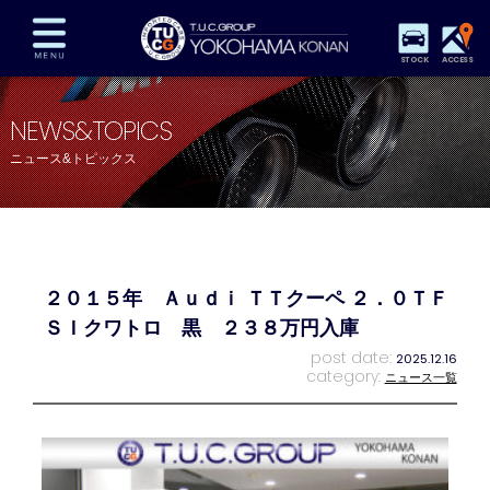
STOCK
ACCESS
在庫車両情報
保証&サービス
パーツリスト
NEWS&TOPICS
TUCとは？
店舗情報
アクセスマップ
ニュース&トピックス
全国納車
特別作業
注文販売
自動車保険
買取査定
スタッフ紹介
リクルート
お問い合わせ
会社概要
２０１５年 Ａｕｄｉ ＴＴクーペ ２．０ＴＦ
プライバシーポリシー
スタッフblog
納車blog
ＳＩクワトロ 黒 ２３８万円入庫
post date:
2025.12.16
category:
ニュース一覧