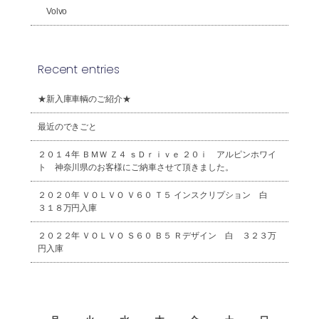
Volvo
Recent entries
★新入庫車輌のご紹介★
最近のできごと
２０１４年 ＢＭＷ Ｚ４ ｓＤｒｉｖｅ ２０ｉ アルピンホワイ
ト 神奈川県のお客様にご納車させて頂きました。
２０２０年 ＶＯＬＶＯ Ｖ６０ Ｔ５ インスクリプション 白
３１８万円入庫
２０２２年 ＶＯＬＶＯ Ｓ６０ Ｂ５ Ｒデザイン 白 ３２３万
円入庫
2026年8月