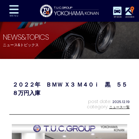
STOCK
ACCESS
在庫車両情報
保証&サービス
パーツリスト
NEWS&TOPICS
TUCとは？
店舗情報
アクセスマップ
ニュース&トピックス
全国納車
特別作業
注文販売
自動車保険
買取査定
スタッフ紹介
リクルート
お問い合わせ
会社概要
２０２２年 ＢＭＷ Ｘ３ Ｍ４０ｉ 黒 ５５
プライバシーポリシー
スタッフblog
納車blog
８万円入庫
post date:
2025.12.19
category:
ニュース一覧