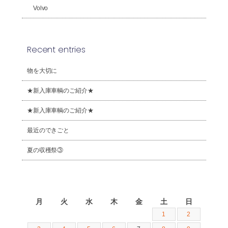
Volvo
Recent entries
物を大切に
★新入庫車輌のご紹介★
★新入庫車輌のご紹介★
最近のできごと
夏の収穫祭③
2026年8月
月
火
水
木
金
土
日
1
2