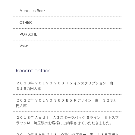
Mercedes-Benz
OTHER
PORSCHE
Volvo
Recent entries
２０２０年 ＶＯＬＶＯ Ｖ６０ Ｔ５ インスクリプション 白
３１８万円入庫
２０２２年 ＶＯＬＶＯ Ｓ６０ Ｂ５ Ｒデザイン 白 ３２３万
円入庫
２０１８年 Ａｕｄｉ Ａ３スポーツバック Ｓライン ミトスブ
ラックＭ 埼玉県のお客様にご納車させていただきました。
２０１９年 ＢＭＷ ２１８ｉグランツアラー 黒 １８５万円入