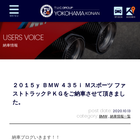
STOCK
ACCESS
在庫車両情報
保証&サービス
パーツリスト
USERS VOICE
TUCとは？
店舗情報
アクセスマップ
納車情報
全国納車
特別作業
注文販売
自動車保険
買取査定
スタッフ紹介
リクルート
お問い合わせ
会社概要
２０１５ｙ ＢＭＷ ４３５ｉ Ｍスポーツ ファ
プライバシーポリシー
スタッフblog
納車blog
ストトラックＰＫＧをご納車させて頂きまし
た。
post date:
2020.10.13
category:
BMW
,
納車情報一覧
納車ブログいきます！！