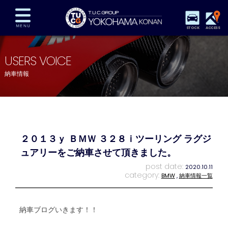
STOCK
ACCESS
在庫車両情報
保証&サービス
パーツリスト
USERS VOICE
TUCとは？
店舗情報
アクセスマップ
納車情報
全国納車
特別作業
注文販売
自動車保険
買取査定
スタッフ紹介
リクルート
お問い合わせ
会社概要
２０１３ｙ ＢＭＷ ３２８ｉツーリング ラグジ
プライバシーポリシー
スタッフblog
納車blog
ュアリーをご納車させて頂きました。
post date:
2020.10.11
category:
BMW
,
納車情報一覧
納車ブログいきます！！