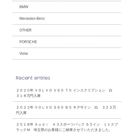
BMW
Mercedes-Benz
OTHER
PORSCHE
Volvo
Recent entries
２０２０年 ＶＯＬＶＯ Ｖ６０ Ｔ５ インスクリプション 白
３１８万円入庫
２０２２年 ＶＯＬＶＯ Ｓ６０ Ｂ５ Ｒデザイン 白 ３２３万
円入庫
２０１８年 Ａｕｄｉ Ａ３スポーツバック Ｓライン ミトスブ
ラックＭ 埼玉県のお客様にご納車させていただきました。