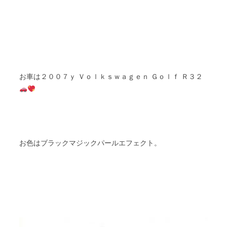
ｙ Ｖｏｌｋｓｗａｇｅｎ Ｇｏｌｆ Ｒ３２
お車は２００７
お色はブラックマジックパールエフェクト。