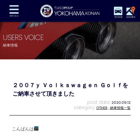
STOCK
ACCESS
在庫車両情報
保証&サービス
パーツリスト
USERS VOICE
TUCとは？
店舗情報
アクセスマップ
納車情報
全国納車
特別作業
注文販売
自動車保険
買取査定
スタッフ紹介
リクルート
お問い合わせ
会社概要
２００７ｙ Ｖｏｌｋｓｗａｇｅｎ Ｇｏｌｆを
プライバシーポリシー
スタッフblog
納車blog
ご納車させて頂きました
post date:
2020.09.12
category:
OTHER
,
納車情報一覧
こんばんは