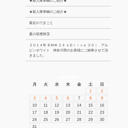
★新入庫車輌のご紹介★
★新入庫車輌のご紹介★
最近のできごと
夏の収穫祭③
２０１４年 ＢＭＷ Ｚ４ ｓＤｒｉｖｅ ２０ｉ アル
ピンホワイト 神奈川県のお客様にご納車させて頂
きました。
2026年8月
月
火
水
木
金
土
日
1
2
3
4
5
6
7
8
9
10
11
12
13
14
15
16
17
18
19
20
21
22
23
24
25
26
27
28
29
30
31