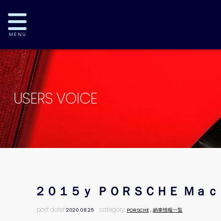
USERS VOICE
２０１５ｙ ＰＯＲＳＣＨＥ Ｍａ
post date:
category:
2020.08.25
PORSCHE
,
納車情報一覧