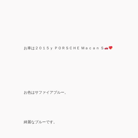
ＰＯＲＳＣＨＥ Ｍａｃａｎ Ｓ
お車は２０１５ｙ
お色はサファイアブルー
。
綺麗なブルーです。