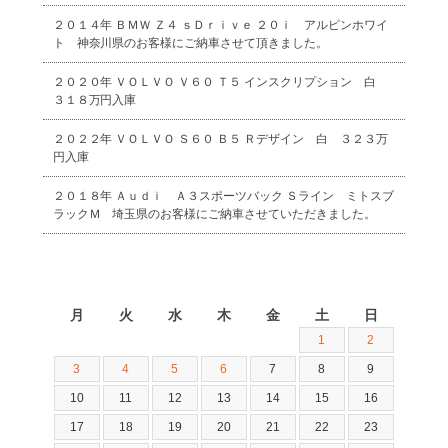
２０１４年 ＢＭＷ Ｚ４ ｓＤｒｉｖｅ ２０ｉ アルピンホワイ
ト 神奈川県のお客様にご納車させて頂きました。
２０２０年 ＶＯＬＶＯ Ｖ６０ Ｔ５ インスクリプション 白
３１８万円入庫
２０２２年 ＶＯＬＶＯ Ｓ６０ Ｂ５ Ｒデザイン 白 ３２３万
円入庫
２０１８年 Ａｕｄｉ Ａ３スポーツバック Ｓライン ミトスブ
ラックＭ 埼玉県のお客様にご納車させていただきました。
2026年8月
月
火
水
木
金
土
日
1
2
3
4
5
6
7
8
9
10
11
12
13
14
15
16
17
18
19
20
21
22
23