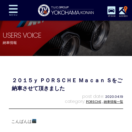
STOCK
ACCESS
在庫車両情報
保証&サービス
パーツリスト
USERS VOICE
TUCとは？
店舗情報
アクセスマップ
納車情報
全国納車
特別作業
注文販売
自動車保険
買取査定
スタッフ紹介
リクルート
お問い合わせ
会社概要
２０１５ｙ ＰＯＲＳＣＨＥ Ｍａｃａｎ Ｓをご
プライバシーポリシー
スタッフblog
納車blog
納車させて頂きました
post date:
2020.04.19
category:
PORSCHE
,
納車情報一覧
こんばんは