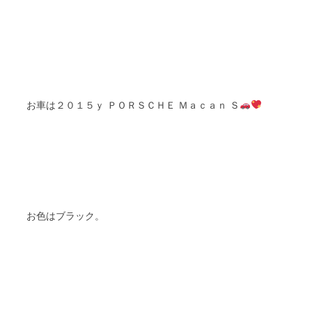
ＰＯＲＳＣＨＥ Ｍａｃａｎ Ｓ
お車は２０１５ｙ
お色はブラック
。