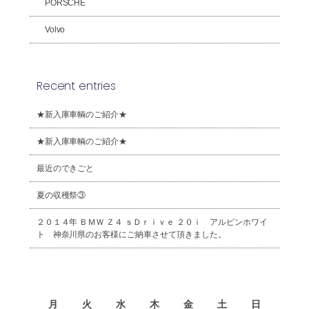
PORSCHE
Volvo
Recent entries
★新入庫車輌のご紹介★
★新入庫車輌のご紹介★
最近のできごと
夏の収穫祭③
２０１４年 ＢＭＷ Ｚ４ ｓＤｒｉｖｅ ２０ｉ アルピンホワイ
ト 神奈川県のお客様にご納車させて頂きました。
2026年8月
月
火
水
木
金
土
日