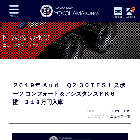
STOCK
ACCESS
在庫車両情報
保証&サービス
パーツリスト
NEWS&TOPICS
TUCとは？
店舗情報
アクセスマップ
ニュース&トピックス
全国納車
特別作業
注文販売
自動車保険
買取査定
スタッフ紹介
リクルート
お問い合わせ
会社概要
２０１９年 Ａｕｄｉ Ｑ２ ３０ＴＦＳＩ スポ
プライバシーポリシー
スタッフblog
納車blog
ーツ コンフォート＆アシスタンスＰＫＧ
橙 ３１８万円入庫
post date:
2020.10.09
category:
ニュース一覧