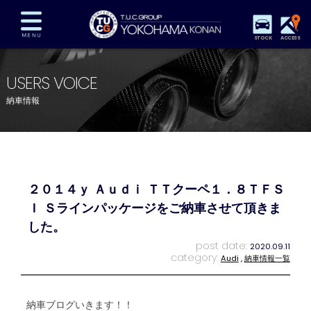
STOCK
ACCESS
在庫車両情報
保証&サービス
パーツリスト
USERS VOICE
TUCとは？
店舗情報
アクセスマップ
納車情報
全国納車
特別作業
注文販売
自動車保険
買取査定
スタッフ紹介
リクルート
お問い合わせ
会社概要
２０１４ｙ Ａｕｄｉ ＴＴクーペ１．８ＴＦＳ
プライバシーポリシー
スタッフblog
納車blog
Ｉ Ｓラインパッケージをご納車させて頂きま
した。
post date:
2020.09.11
category:
Audi
,
納車情報一覧
納車ブログいきます！！