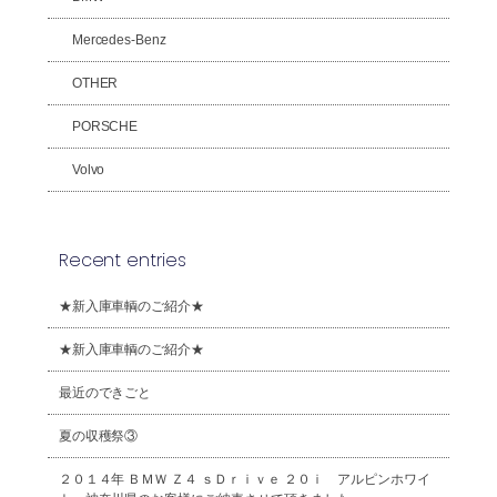
Mercedes-Benz
OTHER
PORSCHE
Volvo
Recent entries
★新入庫車輌のご紹介★
★新入庫車輌のご紹介★
最近のできごと
夏の収穫祭③
２０１４年 ＢＭＷ Ｚ４ ｓＤｒｉｖｅ ２０ｉ アルピンホワイ