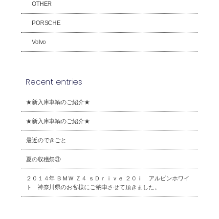
OTHER
PORSCHE
Volvo
Recent entries
★新入庫車輌のご紹介★
★新入庫車輌のご紹介★
最近のできごと
夏の収穫祭③
２０１４年 ＢＭＷ Ｚ４ ｓＤｒｉｖｅ ２０ｉ アルピンホワイ
ト 神奈川県のお客様にご納車させて頂きました。