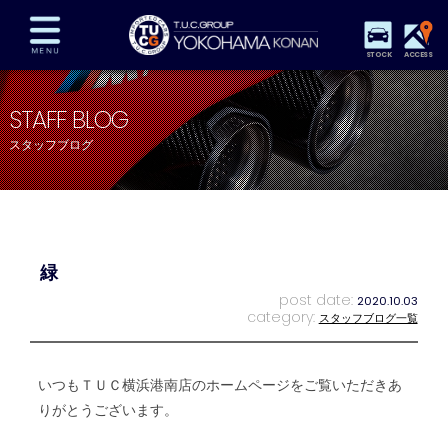
STOCK
ACCESS
在庫車両情報
保証&サービス
パーツリスト
STAFF BLOG
TUCとは？
店舗情報
アクセスマップ
スタッフブログ
全国納車
特別作業
注文販売
自動車保険
買取査定
スタッフ紹介
リクルート
お問い合わせ
会社概要
緑
プライバシーポリシー
スタッフblog
納車blog
post date:
2020.10.03
category:
スタッフブログ一覧
いつもＴＵＣ横浜港南店のホームページをご覧いただきあ
りがとうございます。