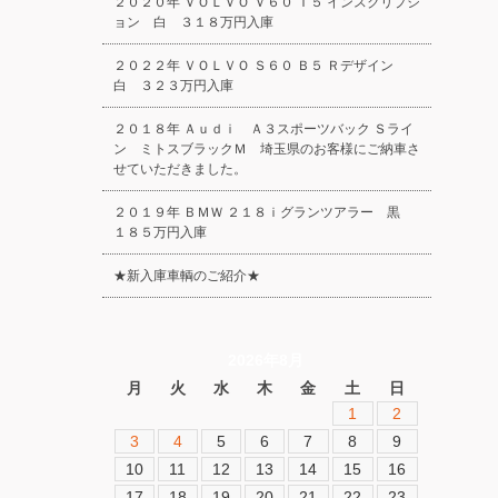
２０２０年 ＶＯＬＶＯ Ｖ６０ Ｔ５ インスクリプシ
ョン 白 ３１８万円入庫
２０２２年 ＶＯＬＶＯ Ｓ６０ Ｂ５ Ｒデザイン
白 ３２３万円入庫
２０１８年 Ａｕｄｉ Ａ３スポーツバック Ｓライ
ン ミトスブラックＭ 埼玉県のお客様にご納車さ
せていただきました。
２０１９年 ＢＭＷ ２１８ｉグランツアラー 黒
１８５万円入庫
★新入庫車輌のご紹介★
2026年8月
月
火
水
木
金
土
日
1
2
3
4
5
6
7
8
9
10
11
12
13
14
15
16
17
18
19
20
21
22
23