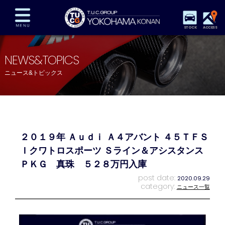
STOCK
ACCESS
在庫車両情報
保証&サービス
パーツリスト
NEWS&TOPICS
TUCとは？
店舗情報
アクセスマップ
ニュース&トピックス
全国納車
特別作業
注文販売
自動車保険
買取査定
スタッフ紹介
リクルート
お問い合わせ
会社概要
２０１９年 Ａｕｄｉ Ａ４アバント ４５ＴＦＳ
プライバシーポリシー
スタッフblog
納車blog
Ｉクワトロスポーツ Ｓライン＆アシスタンス
ＰＫＧ 真珠 ５２８万円入庫
post date:
2020.09.29
category:
ニュース一覧