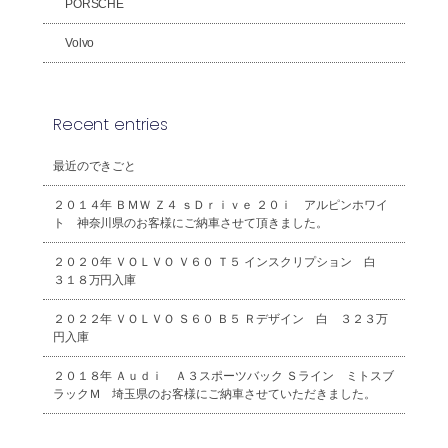
PORSCHE
Volvo
Recent entries
最近のできごと
２０１４年 ＢＭＷ Ｚ４ ｓＤｒｉｖｅ ２０ｉ アルピンホワイ
ト 神奈川県のお客様にご納車させて頂きました。
２０２０年 ＶＯＬＶＯ Ｖ６０ Ｔ５ インスクリプション 白
３１８万円入庫
２０２２年 ＶＯＬＶＯ Ｓ６０ Ｂ５ Ｒデザイン 白 ３２３万
円入庫
２０１８年 Ａｕｄｉ Ａ３スポーツバック Ｓライン ミトスブ
ラックＭ 埼玉県のお客様にご納車させていただきました。