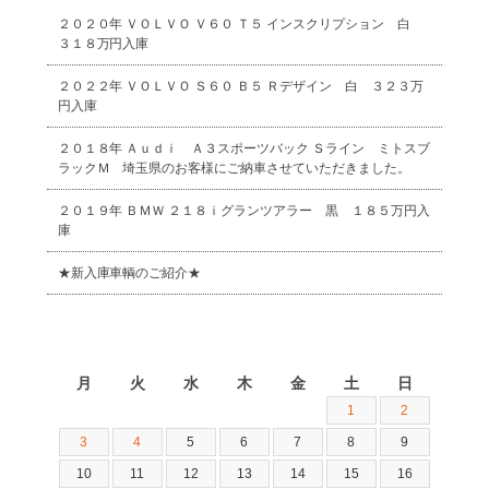
２０２０年 ＶＯＬＶＯ Ｖ６０ Ｔ５ インスクリプション 白
３１８万円入庫
２０２２年 ＶＯＬＶＯ Ｓ６０ Ｂ５ Ｒデザイン 白 ３２３万
円入庫
２０１８年 Ａｕｄｉ Ａ３スポーツバック Ｓライン ミトスブ
ラックＭ 埼玉県のお客様にご納車させていただきました。
２０１９年 ＢＭＷ ２１８ｉグランツアラー 黒 １８５万円入
庫
★新入庫車輌のご紹介★
2026年8月
月
火
水
木
金
土
日
1
2
3
4
5
6
7
8
9
10
11
12
13
14
15
16