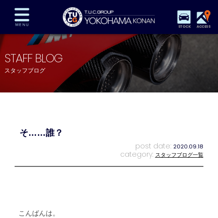
STOCK
ACCESS
在庫車両情報
保証&サービス
パーツリスト
STAFF BLOG
TUCとは？
店舗情報
アクセスマップ
スタッフブログ
全国納車
特別作業
注文販売
自動車保険
買取査定
スタッフ紹介
リクルート
お問い合わせ
会社概要
そ……誰？
プライバシーポリシー
スタッフblog
納車blog
post date:
2020.09.18
category:
スタッフブログ一覧
こんばんは。