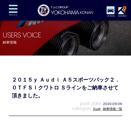
STOCK
ACCESS
在庫車両情報
保証&サービス
パーツリスト
USERS VOICE
TUCとは？
店舗情報
アクセスマップ
納車情報
全国納車
特別作業
注文販売
自動車保険
買取査定
スタッフ紹介
リクルート
お問い合わせ
会社概要
２０１５ｙ Ａｕｄｉ Ａ５スポーツバック２．
プライバシーポリシー
スタッフblog
納車blog
０ＴＦＳＩクワトロ Ｓラインをご納車させて
頂きました。
post date:
2020.09.06
category:
Audi
,
納車情報一覧