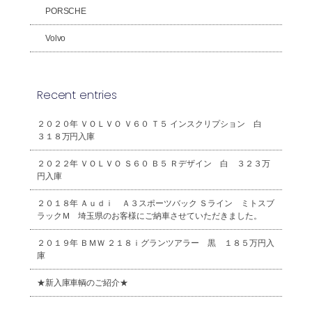
PORSCHE
Volvo
Recent entries
２０２０年 ＶＯＬＶＯ Ｖ６０ Ｔ５ インスクリプション 白
３１８万円入庫
２０２２年 ＶＯＬＶＯ Ｓ６０ Ｂ５ Ｒデザイン 白 ３２３万
円入庫
２０１８年 Ａｕｄｉ Ａ３スポーツバック Ｓライン ミトスブ
ラックＭ 埼玉県のお客様にご納車させていただきました。
２０１９年 ＢＭＷ ２１８ｉグランツアラー 黒 １８５万円入
庫
★新入庫車輌のご紹介★