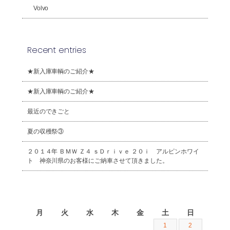
Volvo
Recent entries
★新入庫車輌のご紹介★
★新入庫車輌のご紹介★
最近のできごと
夏の収穫祭③
２０１４年 ＢＭＷ Ｚ４ ｓＤｒｉｖｅ ２０ｉ アルピンホワイ
ト 神奈川県のお客様にご納車させて頂きました。
2026年8月
月
火
水
木
金
土
日
1
2