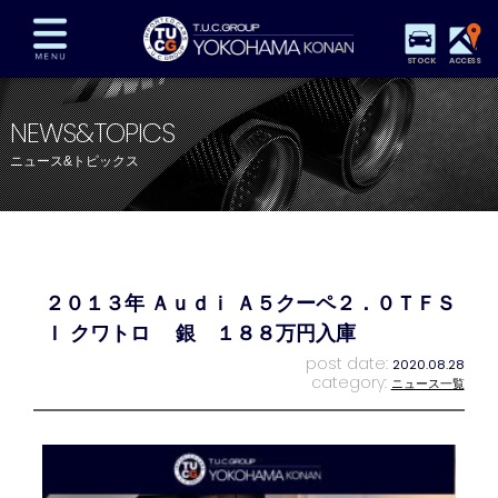
STOCK
ACCESS
在庫車両情報
保証&サービス
パーツリスト
NEWS&TOPICS
TUCとは？
店舗情報
アクセスマップ
ニュース&トピックス
全国納車
特別作業
注文販売
自動車保険
買取査定
スタッフ紹介
リクルート
お問い合わせ
会社概要
２０１３年 Ａｕｄｉ Ａ５クーペ２．０ＴＦＳ
プライバシーポリシー
スタッフblog
納車blog
Ｉ クワトロ 銀 １８８万円入庫
post date:
2020.08.28
category:
ニュース一覧