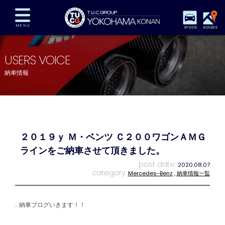
STOCK
ACCESS
在庫車両情報
保証&サービス
パーツリスト
USERS VOICE
TUCとは？
店舗情報
アクセスマップ
納車情報
全国納車
特別作業
注文販売
自動車保険
買取査定
スタッフ紹介
リクルート
お問い合わせ
会社概要
２０１９ｙ Ｍ・ベンツ Ｃ２００ワゴンＡＭＧ
プライバシーポリシー
スタッフblog
納車blog
ラインをご納車させて頂きました。
post date:
2020.08.07
category:
Mercedes-Benz
,
納車情報一覧
納車ブログいきます！！