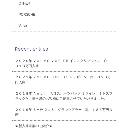
OTHER
PORSCHE
Volvo
Recent entries
２０２０年 ＶＯＬＶＯ Ｖ６０ Ｔ５ インスクリプション 白
３１８万円入庫
２０２２年 ＶＯＬＶＯ Ｓ６０ Ｂ５ Ｒデザイン 白 ３２３万
円入庫
２０１８年 Ａｕｄｉ Ａ３スポーツバック Ｓライン ミトスブ
ラックＭ 埼玉県のお客様にご納車させていただきました。
２０１９年 ＢＭＷ ２１８ｉグランツアラー 黒 １８５万円入
庫
★新入庫車輌のご紹介★