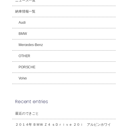
ニュース一覧
納車情報一覧
Audi
BMW
Mercedes-Benz
OTHER
PORSCHE
Volvo
Recent entries
最近のできごと
２０１４年 ＢＭＷ Ｚ４ ｓＤｒｉｖｅ ２０ｉ アルピンホワイ