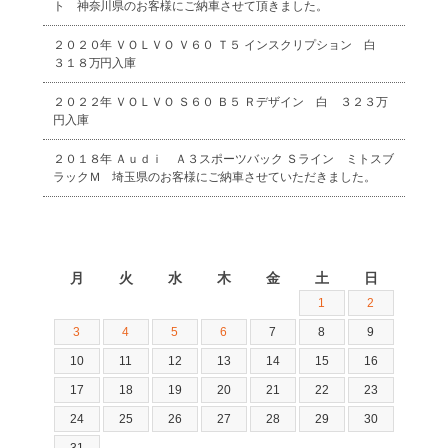
ト 神奈川県のお客様にご納車させて頂きました。
２０２０年 ＶＯＬＶＯ Ｖ６０ Ｔ５ インスクリプション 白
３１８万円入庫
２０２２年 ＶＯＬＶＯ Ｓ６０ Ｂ５ Ｒデザイン 白 ３２３万
円入庫
２０１８年 Ａｕｄｉ Ａ３スポーツバック Ｓライン ミトスブ
ラックＭ 埼玉県のお客様にご納車させていただきました。
2026年8月
月
火
水
木
金
土
日
1
2
3
4
5
6
7
8
9
10
11
12
13
14
15
16
17
18
19
20
21
22
23
24
25
26
27
28
29
30