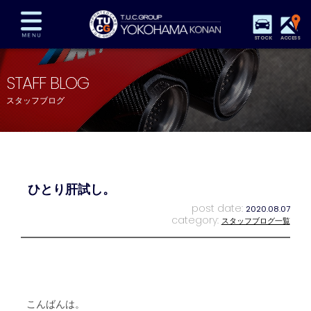
STOCK
ACCESS
在庫車両情報
保証&サービス
パーツリスト
STAFF BLOG
TUCとは？
店舗情報
アクセスマップ
スタッフブログ
全国納車
特別作業
注文販売
自動車保険
買取査定
スタッフ紹介
リクルート
お問い合わせ
会社概要
ひとり肝試し。
プライバシーポリシー
スタッフblog
納車blog
post date:
2020.08.07
category:
スタッフブログ一覧
こんばんは。