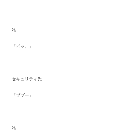
私
「ピッ。」
セキュリティ氏
「ブブー」
私