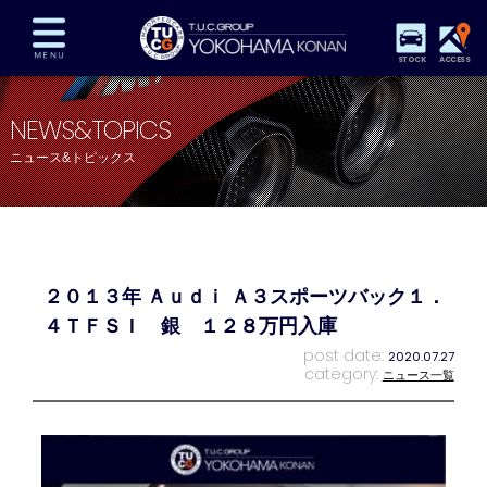
STOCK
ACCESS
在庫車両情報
保証&サービス
パーツリスト
NEWS&TOPICS
TUCとは？
店舗情報
アクセスマップ
ニュース&トピックス
全国納車
特別作業
注文販売
自動車保険
買取査定
スタッフ紹介
リクルート
お問い合わせ
会社概要
２０１３年 Ａｕｄｉ Ａ３スポーツバック１．
プライバシーポリシー
スタッフblog
納車blog
４ＴＦＳＩ 銀 １２８万円入庫
post date:
2020.07.27
category:
ニュース一覧