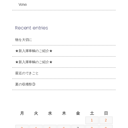
Volvo
Recent entries
物を大切に
★新入庫車輌のご紹介★
★新入庫車輌のご紹介★
最近のできごと
夏の収穫祭③
2026年8月
月
火
水
木
金
土
日
1
2