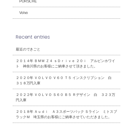
PORSCHE
Volvo
Recent entries
最近のできごと
２０１４年 ＢＭＷ Ｚ４ ｓＤｒｉｖｅ ２０ｉ アルピンホワイ
ト 神奈川県のお客様にご納車させて頂きました。
２０２０年 ＶＯＬＶＯ Ｖ６０ Ｔ５ インスクリプション 白
３１８万円入庫
２０２２年 ＶＯＬＶＯ Ｓ６０ Ｂ５ Ｒデザイン 白 ３２３万
円入庫
２０１８年 Ａｕｄｉ Ａ３スポーツバック Ｓライン ミトスブ
ラックＭ 埼玉県のお客様にご納車させていただきました。