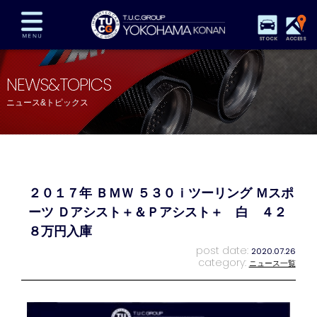
STOCK
ACCESS
在庫車両情報
保証&サービス
パーツリスト
NEWS&TOPICS
TUCとは？
店舗情報
アクセスマップ
ニュース&トピックス
全国納車
特別作業
注文販売
自動車保険
買取査定
スタッフ紹介
リクルート
お問い合わせ
会社概要
２０１７年 ＢＭＷ ５３０ｉツーリング Ｍスポ
プライバシーポリシー
スタッフblog
納車blog
ーツ Ｄアシスト＋＆Ｐアシスト＋ 白 ４２
８万円入庫
post date:
2020.07.26
category:
ニュース一覧