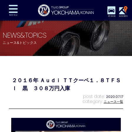
STOCK
ACCESS
在庫車両情報
保証&サービス
パーツリスト
NEWS&TOPICS
TUCとは？
店舗情報
アクセスマップ
ニュース&トピックス
全国納車
特別作業
注文販売
自動車保険
買取査定
スタッフ紹介
リクルート
お問い合わせ
会社概要
２０１６年 Ａｕｄｉ ＴＴクーペ１．８ＴＦＳ
プライバシーポリシー
スタッフblog
納車blog
Ｉ 黒 ３０８万円入庫
post date:
2020.07.17
category:
ニュース一覧