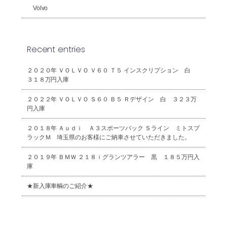
Volvo
Recent entries
２０２０年 ＶＯＬＶＯ Ｖ６０ Ｔ５ インスクリプション 白
３１８万円入庫
２０２２年 ＶＯＬＶＯ Ｓ６０ Ｂ５ Ｒデザイン 白 ３２３万
円入庫
２０１８年 Ａｕｄｉ Ａ３スポーツバック Ｓライン ミトスブ
ラックＭ 埼玉県のお客様にご納車させていただきました。
２０１９年 ＢＭＷ ２１８ｉグランツアラー 黒 １８５万円入
庫
★新入庫車輌のご紹介★
2026年8月