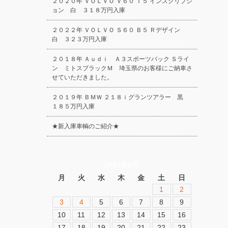
２０２０年 ＶＯＬＶＯ Ｖ６０ Ｔ５ インスクリプシ
ョン 白 ３１８万円入庫
２０２２年 ＶＯＬＶＯ Ｓ６０ Ｂ５ Ｒデザイン
白 ３２３万円入庫
２０１８年 Ａｕｄｉ Ａ３スポーツバック Ｓライ
ン ミトスブラックＭ 埼玉県のお客様にご納車さ
せていただきました。
２０１９年 ＢＭＷ ２１８ｉグランツアラー 黒
１８５万円入庫
★新入庫車輌のご紹介★
2026年8月
月
火
水
木
金
土
日
1
2
3
4
5
6
7
8
9
10
11
12
13
14
15
16
17
18
19
20
21
22
23