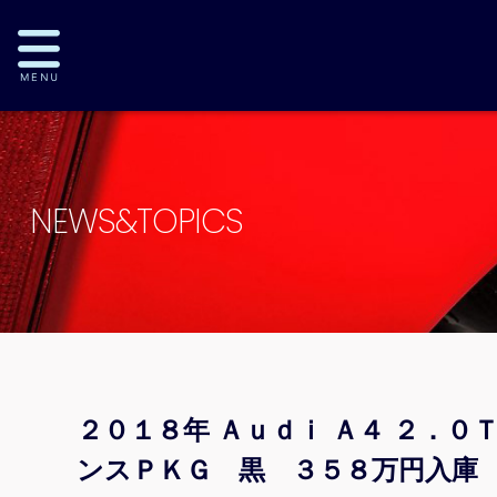
NEWS&TOPICS
２０１８年 Ａｕｄｉ Ａ４ ２．
ンスＰＫＧ 黒 ３５８万円入庫