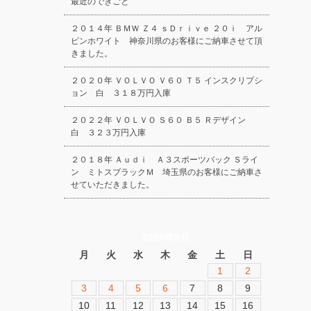
最近のできごと
２０１４年 ＢＭＷ Ｚ４ ｓＤｒｉｖｅ ２０ｉ アル
ピンホワイト 神奈川県のお客様にご納車させて頂
きました。
２０２０年 ＶＯＬＶＯ Ｖ６０ Ｔ５ インスクリプシ
ョン 白 ３１８万円入庫
２０２２年 ＶＯＬＶＯ Ｓ６０ Ｂ５ Ｒデザイン
白 ３２３万円入庫
２０１８年 Ａｕｄｉ Ａ３スポーツバック Ｓライ
ン ミトスブラックＭ 埼玉県のお客様にご納車さ
せていただきました。
2026年8月
月
火
水
木
金
土
日
1
2
3
4
5
6
7
8
9
10
11
12
13
14
15
16