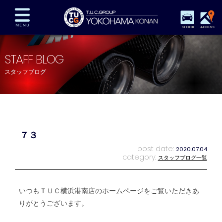
STOCK
ACCESS
在庫車両情報
保証&サービス
パーツリスト
STAFF BLOG
TUCとは？
店舗情報
アクセスマップ
スタッフブログ
全国納車
特別作業
注文販売
自動車保険
買取査定
スタッフ紹介
リクルート
お問い合わせ
会社概要
７３
プライバシーポリシー
スタッフblog
納車blog
post date:
2020.07.04
category:
スタッフブログ一覧
いつもＴＵＣ横浜港南店のホームページをご覧いただきあ
りがとうございます。