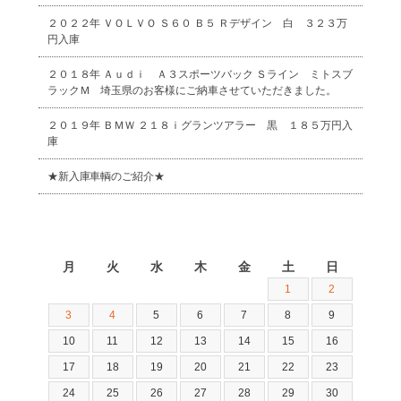
２０２２年 ＶＯＬＶＯ Ｓ６０ Ｂ５ Ｒデザイン 白 ３２３万
円入庫
２０１８年 Ａｕｄｉ Ａ３スポーツバック Ｓライン ミトスブ
ラックＭ 埼玉県のお客様にご納車させていただきました。
２０１９年 ＢＭＷ ２１８ｉグランツアラー 黒 １８５万円入
庫
★新入庫車輌のご紹介★
2026年8月
月
火
水
木
金
土
日
1
2
3
4
5
6
7
8
9
10
11
12
13
14
15
16
17
18
19
20
21
22
23
24
25
26
27
28
29
30