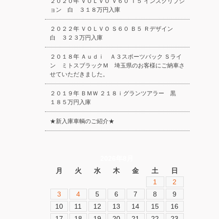
２０２０年 ＶＯＬＶＯ Ｖ６０ Ｔ５ インスクリプシ
ョン 白 ３１８万円入庫
２０２２年 ＶＯＬＶＯ Ｓ６０ Ｂ５ Ｒデザイン
白 ３２３万円入庫
２０１８年 Ａｕｄｉ Ａ３スポーツバック Ｓライ
ン ミトスブラックＭ 埼玉県のお客様にご納車さ
せていただきました。
２０１９年 ＢＭＷ ２１８ｉグランツアラー 黒
１８５万円入庫
★新入庫車輌のご紹介★
2026年8月
月
火
水
木
金
土
日
1
2
3
4
5
6
7
8
9
10
11
12
13
14
15
16
17
18
19
20
21
22
23