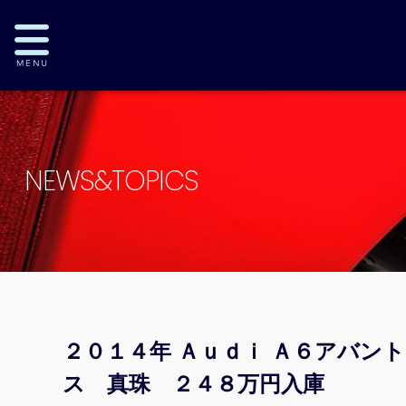
NEWS&TOPICS
２０１４年 Ａｕｄｉ Ａ６アバン
ス 真珠 ２４８万円入庫