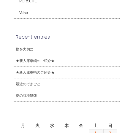
PORSCHE
Volvo
Recent entries
物を大切に
★新入庫車輌のご紹介★
★新入庫車輌のご紹介★
最近のできごと
夏の収穫祭③
2026年8月
月
火
水
木
金
土
日
1
2