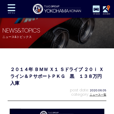
STOCK
ACCESS
在庫車両情報
保証&サービス
パーツリスト
NEWS&TOPICS
TUCとは？
店舗情報
アクセスマップ
ニュース&トピックス
全国納車
特別作業
注文販売
自動車保険
買取査定
スタッフ紹介
リクルート
お問い合わせ
会社概要
２０１４年 ＢＭＷ Ｘ１ Ｓドライブ ２０ｉ Ｘ
プライバシーポリシー
スタッフblog
納車blog
ライン＆ＰサポートＰＫＧ 黒 １３８万円
入庫
post date:
2020.06.05
category:
ニュース一覧