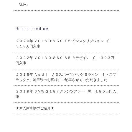
Volvo
Recent entries
２０２０年 ＶＯＬＶＯ Ｖ６０ Ｔ５ インスクリプション 白
３１８万円入庫
２０２２年 ＶＯＬＶＯ Ｓ６０ Ｂ５ Ｒデザイン 白 ３２３万
円入庫
２０１８年 Ａｕｄｉ Ａ３スポーツバック Ｓライン ミトスブ
ラックＭ 埼玉県のお客様にご納車させていただきました。
２０１９年 ＢＭＷ ２１８ｉグランツアラー 黒 １８５万円入
庫
★新入庫車輌のご紹介★
2026年8月