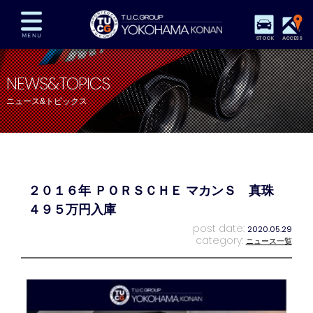
STOCK
ACCESS
在庫車両情報
保証&サービス
パーツリスト
NEWS&TOPICS
TUCとは？
店舗情報
アクセスマップ
ニュース&トピックス
全国納車
特別作業
注文販売
自動車保険
買取査定
スタッフ紹介
リクルート
お問い合わせ
会社概要
２０１６年 ＰＯＲＳＣＨＥ マカンＳ 真珠
プライバシーポリシー
スタッフblog
納車blog
４９５万円入庫
post date:
2020.05.29
category:
ニュース一覧