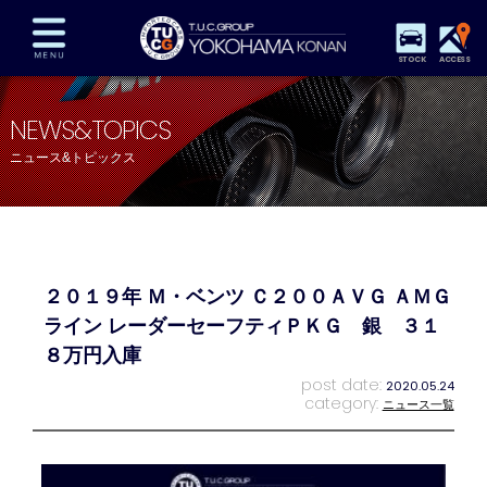
STOCK
ACCESS
在庫車両情報
保証&サービス
パーツリスト
NEWS&TOPICS
TUCとは？
店舗情報
アクセスマップ
ニュース&トピックス
全国納車
特別作業
注文販売
自動車保険
買取査定
スタッフ紹介
リクルート
お問い合わせ
会社概要
２０１９年 Ｍ・ベンツ Ｃ２００ＡＶＧ ＡＭＧ
プライバシーポリシー
スタッフblog
納車blog
ライン レーダーセーフティＰＫＧ 銀 ３１
８万円入庫
post date:
2020.05.24
category:
ニュース一覧