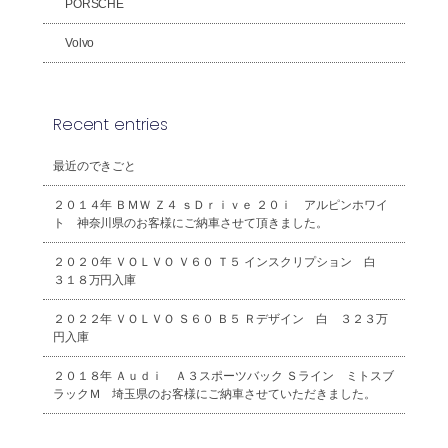
PORSCHE
Volvo
Recent entries
最近のできごと
２０１４年 ＢＭＷ Ｚ４ ｓＤｒｉｖｅ ２０ｉ アルピンホワイ
ト 神奈川県のお客様にご納車させて頂きました。
２０２０年 ＶＯＬＶＯ Ｖ６０ Ｔ５ インスクリプション 白
３１８万円入庫
２０２２年 ＶＯＬＶＯ Ｓ６０ Ｂ５ Ｒデザイン 白 ３２３万
円入庫
２０１８年 Ａｕｄｉ Ａ３スポーツバック Ｓライン ミトスブ
ラックＭ 埼玉県のお客様にご納車させていただきました。