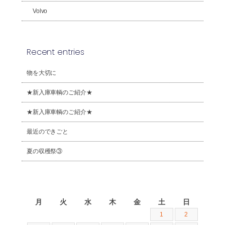
Volvo
Recent entries
物を大切に
★新入庫車輌のご紹介★
★新入庫車輌のご紹介★
最近のできごと
夏の収穫祭③
2026年8月
月
火
水
木
金
土
日
1
2