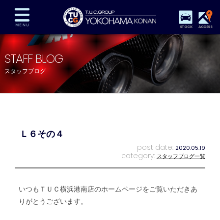
STOCK
ACCESS
在庫車両情報
保証&サービス
パーツリスト
STAFF BLOG
TUCとは？
店舗情報
アクセスマップ
スタッフブログ
全国納車
特別作業
注文販売
自動車保険
買取査定
スタッフ紹介
リクルート
お問い合わせ
会社概要
Ｌ６その４
プライバシーポリシー
スタッフblog
納車blog
post date:
2020.05.19
category:
スタッフブログ一覧
いつもＴＵＣ横浜港南店のホームページをご覧いただきあ
りがとうございます。