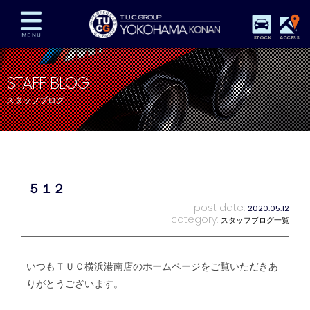
STOCK
ACCESS
在庫車両情報
保証&サービス
パーツリスト
STAFF BLOG
TUCとは？
店舗情報
アクセスマップ
スタッフブログ
全国納車
特別作業
注文販売
自動車保険
買取査定
スタッフ紹介
リクルート
お問い合わせ
会社概要
５１２
プライバシーポリシー
スタッフblog
納車blog
post date:
2020.05.12
category:
スタッフブログ一覧
いつもＴＵＣ横浜港南店のホームページをご覧いただきあ
りがとうございます。