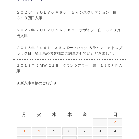
２０２０年 ＶＯＬＶＯ Ｖ６０ Ｔ５ インスクリプション 白
３１８万円入庫
２０２２年 ＶＯＬＶＯ Ｓ６０ Ｂ５ Ｒデザイン 白 ３２３万
円入庫
２０１８年 Ａｕｄｉ Ａ３スポーツバック Ｓライン ミトスブ
ラックＭ 埼玉県のお客様にご納車させていただきました。
２０１９年 ＢＭＷ ２１８ｉグランツアラー 黒 １８５万円入
庫
★新入庫車輌のご紹介★
2026年8月
月
火
水
木
金
土
日
1
2
3
4
5
6
7
8
9