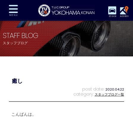
STOCK
ACCESS
在庫車両情報
保証&サービス
パーツリスト
STAFF BLOG
TUCとは？
店舗情報
アクセスマップ
スタッフブログ
全国納車
特別作業
注文販売
自動車保険
買取査定
スタッフ紹介
リクルート
お問い合わせ
会社概要
癒し
プライバシーポリシー
スタッフblog
納車blog
post date:
2020.04.22
category:
スタッフブログ一覧
こんばんは。