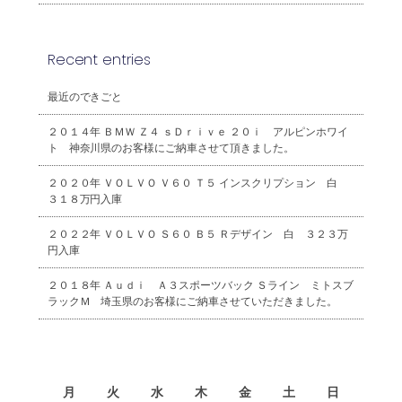
Recent entries
最近のできごと
２０１４年 ＢＭＷ Ｚ４ ｓＤｒｉｖｅ ２０ｉ アルピンホワイ
ト 神奈川県のお客様にご納車させて頂きました。
２０２０年 ＶＯＬＶＯ Ｖ６０ Ｔ５ インスクリプション 白
３１８万円入庫
２０２２年 ＶＯＬＶＯ Ｓ６０ Ｂ５ Ｒデザイン 白 ３２３万
円入庫
２０１８年 Ａｕｄｉ Ａ３スポーツバック Ｓライン ミトスブ
ラックＭ 埼玉県のお客様にご納車させていただきました。
2026年8月
月
火
水
木
金
土
日