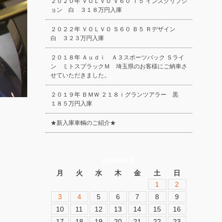
２０２０年 ＶＯＬＶＯ Ｖ６０ Ｔ５ インスクリプシ
ョン 白 ３１８万円入庫
２０２２年 ＶＯＬＶＯ Ｓ６０ Ｂ５ Ｒデザイン
白 ３２３万円入庫
２０１８年 Ａｕｄｉ Ａ３スポーツバック Ｓライ
ン ミトスブラックＭ 埼玉県のお客様にご納車さ
せていただきました。
２０１９年 ＢＭＷ ２１８ｉグランツアラー 黒
１８５万円入庫
★新入庫車輌のご紹介★
2026年8月
月
火
水
木
金
土
日
1
2
3
4
5
6
7
8
9
10
11
12
13
14
15
16
17
18
19
20
21
22
23