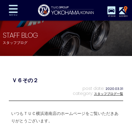
STOCK
ACCESS
在庫車両情報
保証&サービス
パーツリスト
STAFF BLOG
TUCとは？
店舗情報
アクセスマップ
スタッフブログ
全国納車
特別作業
注文販売
自動車保険
買取査定
スタッフ紹介
リクルート
お問い合わせ
会社概要
Ｖ６その２
プライバシーポリシー
スタッフblog
納車blog
post date:
2020.03.31
category:
スタッフブログ一覧
いつもＴＵＣ横浜港南店のホームページをご覧いただきあ
りがとうございます。